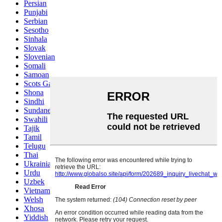
Persian
Punjabi
Serbian
Sesotho
Sinhala
Slovak
Slovenian
Somali
Samoan
Scots Gaelic
Shona
Sindhi
Sundanese
Swahili
Tajik
Tamil
Telugu
Thai
Ukrainian
Urdu
Uzbek
Vietnamese
Welsh
Xhosa
Yiddish