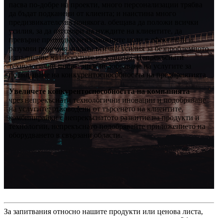
пасва по-добре на проекти, много персонализации трябва
да бъдат подканени от клиента; и наистина много
предизвикателства понякога. обещава да положи всички
усилия, за да отговори на нуждите на клиентите, да
превърне привидно невъзможните цели в ефективни и
разумни решения. полага всички усилия за безпроблемното
изпълнение на проектите на клиента. Непрекъснати
технологични иновации и подобряване на услугите за
повишаване на конкурентоспособността на предприятията
Увеличете конкурентоспособността на компанията
–
чрез непрекъснати технологични иновации и подобряване
на услугите, ръководени от търсенето на клиентите,
комбинирайки с непрекъснатото развитие на продукти и
технологии, непрекъснато подобрявайте приложението на
оборудването в свързани области.
За запитвания относно нашите продукти или ценова листа,