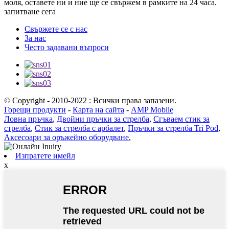
моля, оставете ни и ние ще се свържем в рамките на 24 часа.
запитване сега
Свържете се с нас
За нас
Често задавани въпроси
© Copyright - 2010-2022 : Всички права запазени.
Горещи продукти
-
Карта на сайта
-
AMP Mobile
Ловна пръчка
,
Двойни пръчки за стрелба
,
Сгъваем стик за
стрелба
,
Стик за стрелба с арбалет
,
Пръчки за стрелба Tri Pod
,
Аксесоари за оръжейно оборудване
,
Изпратете имейл
x