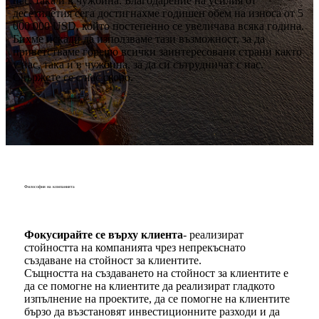
нас, така и в чужбина. Благодарение на усилия от
десетилетия сега достигнахме годишен обем на износа от 5
000 000 USD, който постепенно се увеличава всяка година.
Бихме искали да използваме тази възможност, за да
приветстваме горещо всички заинтересовани страни както
у нас, така и в чужбина, за да си сътрудничат с нас.
Свържете се с нас скоро.
Философия на компанията
Фокусирайте се върху клиента
- реализират
стойността на компанията чрез непрекъснато
създаване на стойност за клиентите.
Същността на създаването на стойност за клиентите е
да се помогне на клиентите да реализират гладкото
изпълнение на проектите, да се помогне на клиентите
бързо да възстановят инвестиционните разходи и да