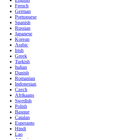
English
French
German
Portuguese
Spanish
Russian
Japanese
Korean
Arabic
Irish
Greek
Turkish
Italian
Danish
Romanian
Indonesian
Czech
Afrikaans
Swedish
Polish
Basque
Catalan
Esperanto
Hindi
Lao