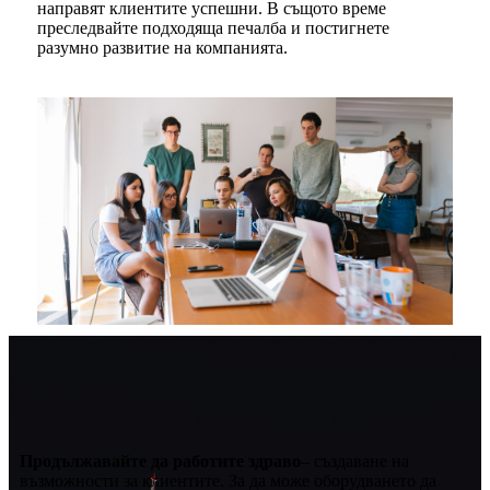
направят клиентите успешни. В същото време
преследвайте подходяща печалба и постигнете
разумно развитие на компанията.
Продължавайте да работите здраво
– създаване на
възможности за клиентите. За да може оборудването да