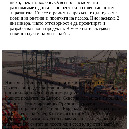
щеки, щеки за ходене. Освен това в момента
разполагаме с достатъчно ресурси и силен капацитет
за развитие. Ние се стремим непрекъснато да пускаме
нови и иновативни продукти на пазара. Ние наемаме 2
дизайнера, чиято отговорност е да проектират и
разработват нови продукти. В момента те създават
нови продукти на месечна база.
Ние сме акционерно предприятие, в което работят над 5
търговски представители и още 50 работници, ангажирани
в производството и администрацията. Основните пазари за
нашите продукти са Европа, Северна Америка и Япония, а
Европа - Великобритания, Франция, Германия и Италия,
както и страните от Източна Европа. Изнасяме и за страни
от Югоизточна Азия, Близкия изток и Южна Америка.
Обратната връзка, която получаваме, показва, че нашите
продукти се считат за престижни сред клиентите както у