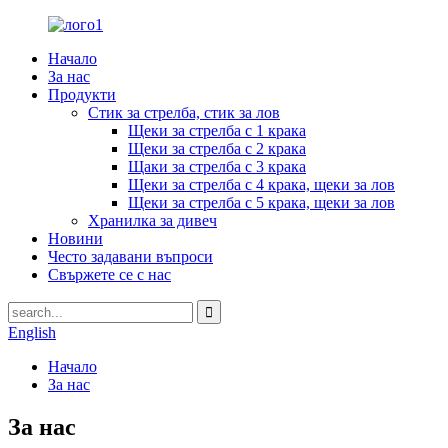
Начало
За нас
Продукти
Стик за стрелба, стик за лов
Щеки за стрелба с 1 крака
Щеки за стрелба с 2 крака
Щаки за стрелба с 3 крака
Щеки за стрелба с 4 крака, щеки за лов
Щеки за стрелба с 5 крака, щеки за лов
Хранилка за дивеч
Новини
Често задавани въпроси
Свържете се с нас
English
Начало
За нас
За нас