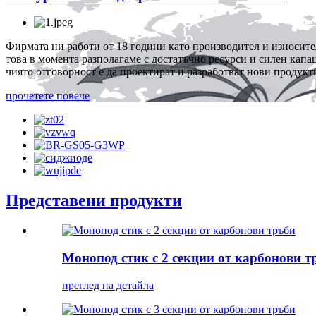
Фирмата ни работи от 18 години като производител и износител
това в момента разполагаме с достатъчно ресурси и силен капа
чиято отговорност е да проектират и разработват нови продукти
прочетете повече
Представени продукти
Монопод стик с 2 секции от карбонови т
преглед на детайла