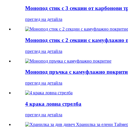
Монопод стик с 3 секции от карбонови т
преглед на детайла
Монопод стик с 2 секции с камуфлажно 
преглед на детайла
Монопод пръчка с камуфлажно покрити
преглед на детайла
4 крака ловна стрелба
преглед на детайла