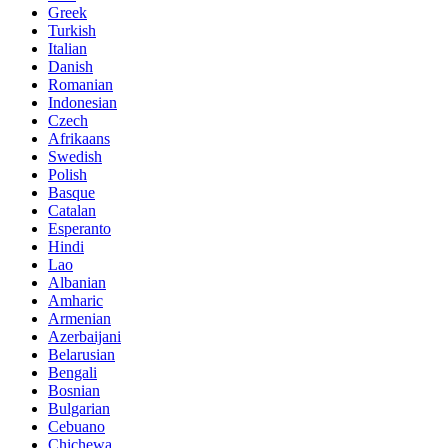
Greek
Turkish
Italian
Danish
Romanian
Indonesian
Czech
Afrikaans
Swedish
Polish
Basque
Catalan
Esperanto
Hindi
Lao
Albanian
Amharic
Armenian
Azerbaijani
Belarusian
Bengali
Bosnian
Bulgarian
Cebuano
Chichewa