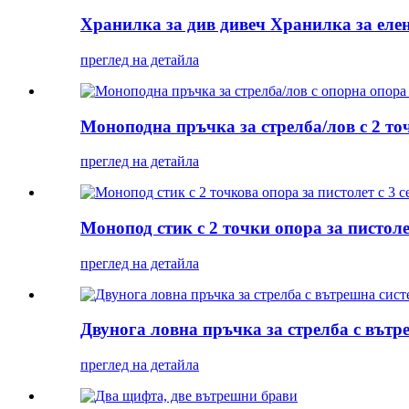
Хранилка за див дивеч Хранилка за еле
преглед на детайла
Моноподна пръчка за стрелба/лов с 2 точк
преглед на детайла
Монопод стик с 2 точки опора за пистолет
преглед на детайла
Двунога ловна пръчка за стрелба с вътре
преглед на детайла