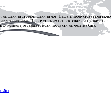
 на щеки за стрелба, щеки за лов. Нашата продуктова гама вклю
цитет за развитие. Ние се стремим непрекъснато да пускаме нови
. В момента те създават нови продукти на месечна база.
ръби