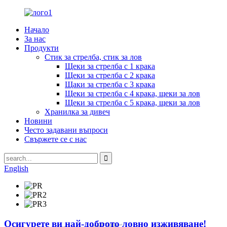
Начало
За нас
Продукти
Стик за стрелба, стик за лов
Щеки за стрелба с 1 крака
Щеки за стрелба с 2 крака
Щаки за стрелба с 3 крака
Щеки за стрелба с 4 крака, щеки за лов
Щеки за стрелба с 5 крака, щеки за лов
Хранилка за дивеч
Новини
Често задавани въпроси
Свържете се с нас
English
Осигурете ви най-доброто ловно изживяване!