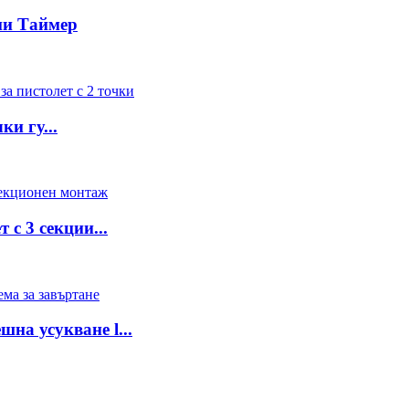
ни Таймер
и гу...
 с 3 секции...
шна усукване l...