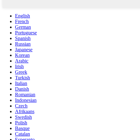
English
French
German
Portuguese
Spanish
Russian
Japanese
Korean
Arabic
Irish
Greek
Turkish
Italian
Danish
Romanian
Indonesian
Czech
Afrikaans
Swedish
Polish
Basque
Catalan
Esperanto