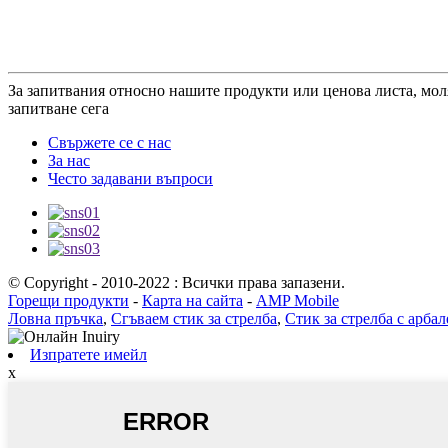
За запитвания относно нашите продукти или ценова листа, моля,
запитване сега
Свържете се с нас
За нас
Често задавани въпроси
© Copyright - 2010-2022 : Всички права запазени.
Горещи продукти
-
Карта на сайта
-
AMP Mobile
Ловна пръчка
,
Сгъваем стик за стрелба
,
Стик за стрелба с арбал
Изпратете имейл
x