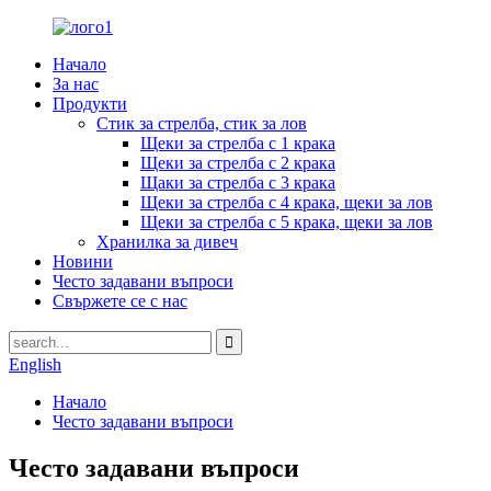
Начало
За нас
Продукти
Стик за стрелба, стик за лов
Щеки за стрелба с 1 крака
Щеки за стрелба с 2 крака
Щаки за стрелба с 3 крака
Щеки за стрелба с 4 крака, щеки за лов
Щеки за стрелба с 5 крака, щеки за лов
Хранилка за дивеч
Новини
Често задавани въпроси
Свържете се с нас
English
Начало
Често задавани въпроси
Често задавани въпроси