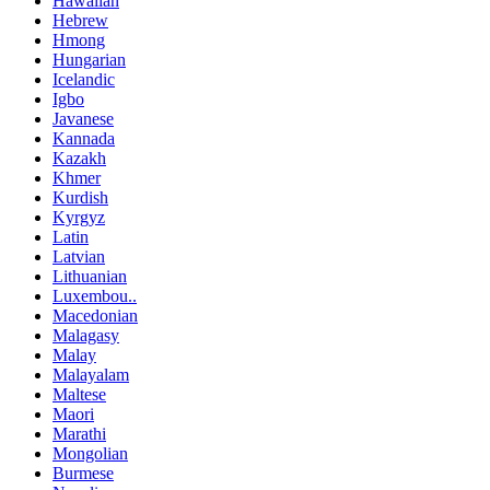
Hawaiian
Hebrew
Hmong
Hungarian
Icelandic
Igbo
Javanese
Kannada
Kazakh
Khmer
Kurdish
Kyrgyz
Latin
Latvian
Lithuanian
Luxembou..
Macedonian
Malagasy
Malay
Malayalam
Maltese
Maori
Marathi
Mongolian
Burmese