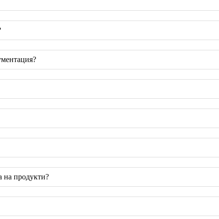
?
ументация?
а на продукти?