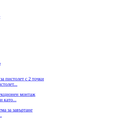
столет...
 като...
.