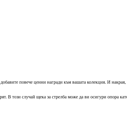
добавите повече ценни награди към вашата колекция. И накрая, п
рят. В този случай щека за стрелба може да ви осигури опора кат