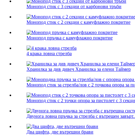
Монопод стик с 3 секции от карбонови тръби
Монопод стик с 2 секции с камуфлажно покритие
Монопод пръчка с камуфлажно покритие
4 крака ловна стрелба
Хранилка за див дивеч Хранилка за елени Таймер
Монопод стик за стрелба/лов с 2 точкова опора за пи
Монопод стик с 2 точки опора за пистолет с 3 секции
Двунога ловна пръчка за стрелба с вътрешен завърт..
Два щифта, две вътрешни брави