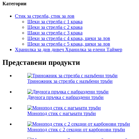
Категории
Стик за стрелба, стик за лов
Щеки за стрелба с 1 крака
Щеки за стрелба с 2 крака
Щаки за стрелба с 3 крака
Щеки за стрелба с 4 крака, щеки за лов
Щеки за стрелба с 5 крака, щеки за лов
Хранилка за див дивеч Хранилка за елени Таймер
Представени продукти
Триножник за стрелба с назъбени тръби
Двунога пръчка с набраздени тръби
Монопод стик с нагънати тръби
Монопод стик с 2 секции от карбонови тръби