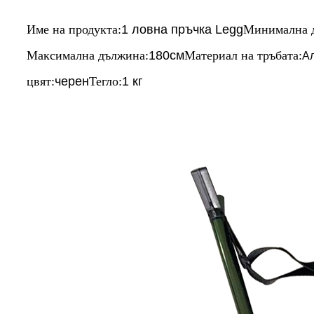
Име на продукта:
1 ловна пръчка Legg
Минимална 
Максимална дължина:
180см
Материал на тръбата:
А
цвят:
черен
Тегло:
1 кг