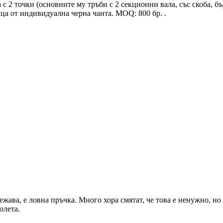
а с 2 точки (основните му тръби с 2 секционни вала, със скоба,
ца от индивидуална черна чанта. MOQ: 800 бр. .
жава, е ловна пръчка. Много хора смятат, че това е ненужно, но
олета.