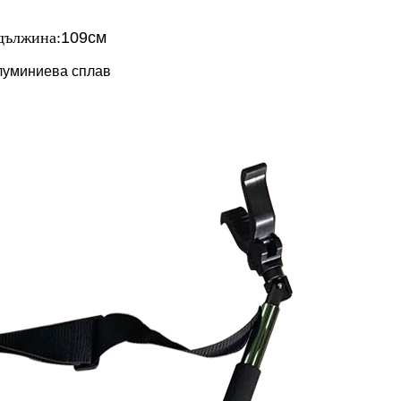
дължина:
109см
луминиева сплав