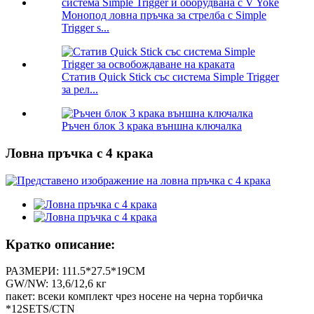
Монопод ловна пръчка за стрелба с Simple
Trigger s...
Статив Quick Stick със система Simple Trigger
за рел...
Ръчен блок 3 крака външна ключалка
Ловна пръчка с 4 крака
Кратко описание:
РАЗМЕРИ: 111.5*27.5*19CM
GW/NW: 13,6/12,6 кг
пакет: всеки комплект чрез носене на черна торбичка
*12SETS/CTN