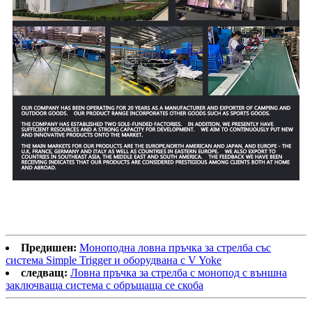
Предишен:
Моноподна ловна пръчка за стрелба със
система Simple Trigger и оборудвана с V Yoke
следващ:
Ловна пръчка за стрелба с монопод с външна
заключваща система с обръщаща се скоба