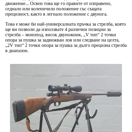
движение... Освен това ще го правите от изправено,
седнало или коленичило положение със същата
прецизност, както в легнало положение с двунога.
Това е може би най-универсалната пръчка за стрелба, която
ще ви позволи да използвате 4 различни позиции за
стрелба – монопод, висок двуножник, „V тип“ 2 точки
опора за пушка за задвижван лов или следване на целта,
„2V тип“ 2 точки опора за пушка за дълго прецизна стрелба
в диапазон.