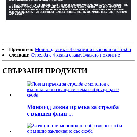
Предишен:
Монопод стик с 3 секции от карбонови тръби
следващ:
Стрелба с 4 крака с камуфлажно покритие
СВЪРЗАНИ ПРОДУКТИ
Монопод ловна пръчка за стрелба
с външен флип ...