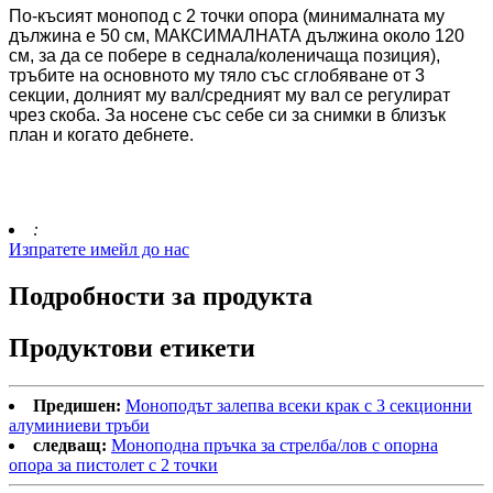
По-късият монопод с 2 точки опора (минималната му
дължина е 50 см, МАКСИМАЛНАТА дължина около 120
см, за да се побере в седнала/коленичаща позиция),
тръбите на основното му тяло със сглобяване от 3
секции, долният му вал/средният му вал се регулират
чрез скоба. За носене със себе си за снимки в близък
план и когато дебнете.
:
Изпратете имейл до нас
Подробности за продукта
Продуктови етикети
Предишен:
Моноподът залепва всеки крак с 3 секционни
алуминиеви тръби
следващ:
Моноподна пръчка за стрелба/лов с опорна
опора за пистолет с 2 точки