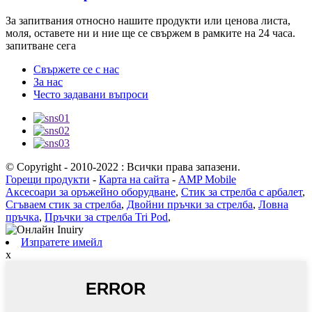
За запитвания относно нашите продукти или ценова листа,
моля, оставете ни и ние ще се свържем в рамките на 24 часа.
запитване сега
Свържете се с нас
За нас
Често задавани въпроси
© Copyright - 2010-2022 : Всички права запазени.
Горещи продукти
-
Карта на сайта
-
AMP Mobile
Аксесоари за оръжейно оборудване
,
Стик за стрелба с арбалет
,
Сгъваем стик за стрелба
,
Двойни пръчки за стрелба
,
Ловна
пръчка
,
Пръчки за стрелба Tri Pod
,
Изпратете имейл
x