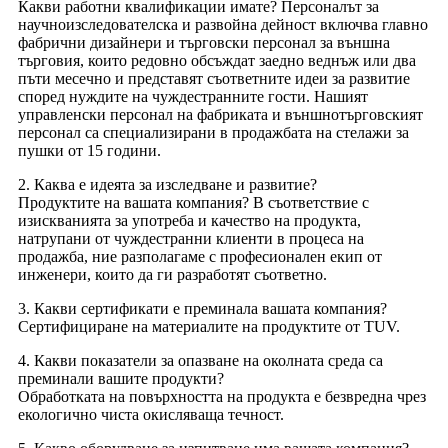
Какви работни квалификации имате? Персоналът за
научноизследователска и развойна дейност включва главно
фабрични дизайнери и търговски персонал за външна
търговия, които редовно обсъждат заедно веднъж или два
пъти месечно и представят съответните идеи за развитие
според нуждите на чуждестранните гости. Нашият
управленски персонал на фабриката и външнотърговският
персонал са специализирани в продажбата на стелажи за
пушки от 15 години.
2. Каква е идеята за изследване и развитие?
Продуктите на вашата компания? В съответствие с
изискванията за употреба и качество на продукта,
натрупани от чуждестранни клиенти в процеса на
продажба, ние разполагаме с професионален екип от
инженери, които да ги разработят съответно.
3. Какви сертификати е преминала вашата компания?
Сертифициране на материалите на продуктите от TUV.
4. Какви показатели за опазване на околната среда са
преминали вашите продукти?
Обработката на повърхността на продукта е безвредна чрез
екологично чиста окисляваща течност.