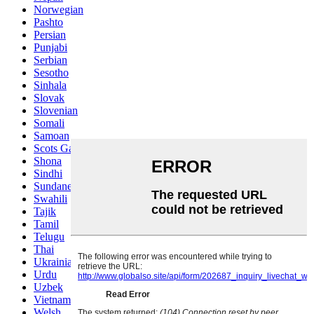
Norwegian
Pashto
Persian
Punjabi
Serbian
Sesotho
Sinhala
Slovak
Slovenian
Somali
Samoan
Scots Gaelic
Shona
Sindhi
Sundanese
Swahili
Tajik
Tamil
Telugu
Thai
Ukrainian
Urdu
Uzbek
Vietnamese
Welsh