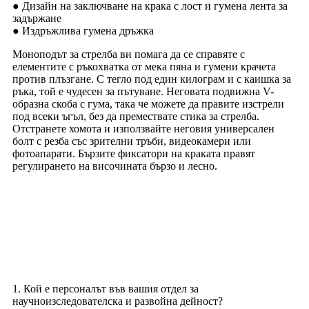
● Дизайн на заключване на крака с лост и гумена лента за
задържане
● Издръжлива гумена дръжка
Моноподът за стрелба ви помага да се справяте с
елементите с ръкохватка от мека пяна и гумени крачета
против плъзгане. С тегло под един килограм и с каишка за
ръка, той е чудесен за пътуване. Неговата подвижна V-
образна скоба с гума, така че можете да правите изстрели
под всеки ъгъл, без да премествате стика за стрелба.
Отстранете хомота и използвайте неговия универсален
болт с резба със зрителни тръби, видеокамери или
фотоапарати. Бързите фиксатори на краката правят
регулирането на височината бързо и лесно.
ЧЗВ
1. Кой е персоналът във вашия отдел за
научноизследователска и развойна дейност?