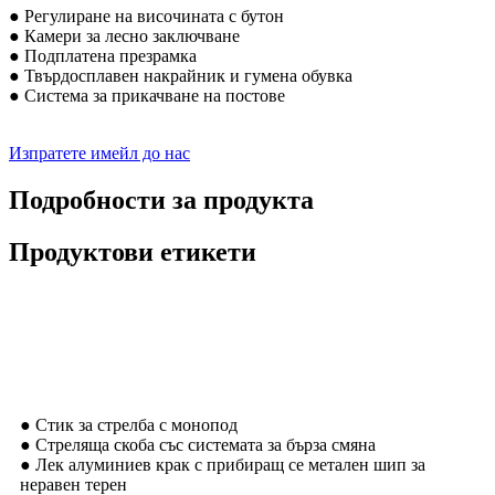
● Регулиране на височината с бутон
● Камери за лесно заключване
● Подплатена презрамка
● Твърдосплавен накрайник и гумена обувка
● Система за прикачване на постове
Изпратете имейл до нас
Подробности за продукта
Продуктови етикети
Описание
● Стик за стрелба с монопод
● Стреляща скоба със системата за бърза смяна
● Лек алуминиев крак с прибиращ се метален шип за
неравен терен